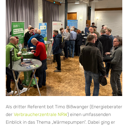
Als dritter Referent bot Timo Bißwanger (Energieberater
der
Verbraucherzentrale NRW
) einen umfassenden
Einblick in das Thema „Wärmepumpen“. Dabei ging er