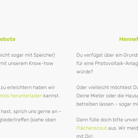
gebote
Hennef
eicht sogar mit Speicher)
Du verfügst über ein Grund
ne mit unserem Know-how
für eine Photovoltaik-Anlag
würde?
zu erleichtern haben wir
Oder vielleicht möchtest D
nlos herunterladen
kannst.
Deine Mieter oder die Hau
betreiben lassen – sogar m
hast, sprich uns gerne an –
liedertreffen (siehe oben
Dann fülle doch bitte unve
Flächenscout
aus. Wir meld
mit Dir!