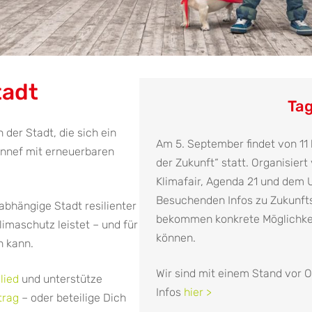
tadt
Tag
der Stadt, die sich ein
Am 5. September findet von 11
ennef mit erneuerbaren
der Zukunft“ statt. Organisier
Klimafair, Agenda 21 und dem 
Besuchenden Infos zu Zukunft
abhängige Stadt resilienter
bekommen konkrete Möglichkeit
limaschutz leistet – und für
können.
n kann.
Wir sind mit einem Stand vor 
lied
und unterstütze
Infos
hier >
trag
– oder beteilige Dich