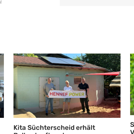
!
S
Kita Süchterscheid erhält
V