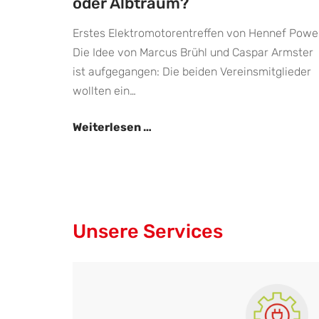
oder Albtraum?
Erstes Elektromotorentreffen von Hennef Powe
Die Idee von Marcus Brühl und Caspar Armster
ist aufgegangen: Die beiden Vereinsmitglieder
wollten ein…
Urlaub
Weiterlesen …
mit
dem
E-
Auto
–
Unsere Services
Traum
oder
Albtraum?