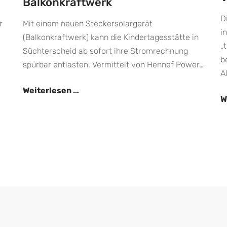
Balkonkraftwerk
D
r
Mit einem neuen Steckersolargerät
i
(Balkonkraftwerk) kann die Kindertagesstätte in
„
Süchterscheid ab sofort ihre Stromrechnung
b
spürbar entlasten. Vermittelt von Hennef Power…
A
Kita
Weiterlesen …
W
Süchterscheid
erhält
Balkonkraftwerk