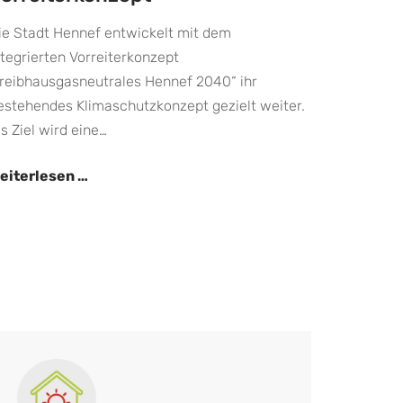
ie Stadt Hennef entwickelt mit dem
ntegrierten Vorreiterkonzept
treibhausgasneutrales Hennef 2040“ ihr
estehendes Klimaschutzkonzept gezielt weiter.
ls Ziel wird eine…
Stellungnahme
eiterlesen …
zum
integrierten
Vorreiterkonzept