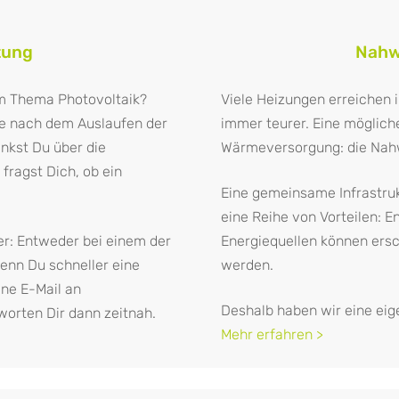
tung
Nahw
um Thema Photovoltaik?
Viele Heizungen erreichen
age nach dem Auslaufen der
immer teurer. Eine möglich
nkst Du über die
Wärmeversorgung: die Na
fragst Dich, ob ein
Eine gemeinsame Infrastrukt
eine Reihe von Vorteilen: En
er: Entweder bei einem der
Energiequellen können ers
wenn Du schneller eine
werden.
ine E-Mail an
Deshalb haben wir eine eig
tworten Dir dann zeitnah.
Mehr erfahren >